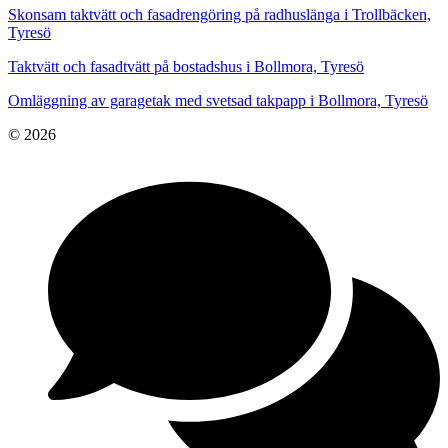
Skonsam taktvätt och fasadrengöring på radhuslänga i Trollbäcken,
Tyresö
Taktvätt och fasadtvätt på bostadshus i Bollmora, Tyresö
Omläggning av garagetak med svetsad takpapp i Bollmora, Tyresö
© 2026