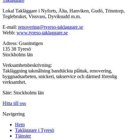
Takläggare
Lokal Takläggare i Nyforts, Älta, Hanviken, Gudö, Trinntorp,
Teglebruket, Vissvass, Dyviksudd m.m.
E-mail:
renovering@tyreso-taklaggare.se
Webb:
www.tyreso-taklaggare.se
Adress: Granitstigen
135 38 Tyresö
Stockholms län
Verksamhetsbeskrivning:
Takläggning takmålning bandtäckta plåttak, renovering,
byggnadsarbeten, snickeri, takservice och därmed förenlig
verksamhet.
Säte: Stockholms län
Hitta till oss
Navigering
Hem
Takläggare i Tyresö
Tjänster