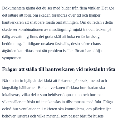
Dokumentera gärna det du ser med bilder från flera vinklar. Det gör
det lättare att följa om skadan förändras över tid och hjälper
hantverkaren att snabbare förstå omfattningen. Om du redan i detta
skede ser kombinationen av missfärgning, mjukt trä och tecken på
dålig avvattning finns det goda skäl att boka en fackmässig
bedömning. Ju tidigare orsaken fastställs, desto större chans att
åtgärden kan riktas mot rätt problem istället för att bara dölja
symptomen.
Frågor att ställa till hantverkaren vid misstänkt röta
När du tar in hjälp är det klokt att fokusera på orsak, metod och
långsiktig hållbarhet. Be hantverkaren förklara hur skadan ska
lokaliseras, vilka delar som behöver öppnas upp och hur man
säkerställer att friskt trä inte kapslas in tillsammans med fukt. Fråga
också hur ventilationen i takfoten ska kontrolleras, om plåtdetaljer
behöver justeras och vilka material som passar bäst för husets