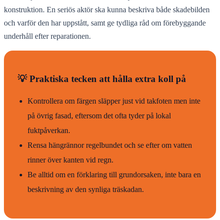
konstruktion. En seriös aktör ska kunna beskriva både skadebilden
och varför den har uppstått, samt ge tydliga råd om förebyggande
underhåll efter reparationen.
💡 Praktiska tecken att hålla extra koll på
Kontrollera om färgen släpper just vid takfoten men inte
på övrig fasad, eftersom det ofta tyder på lokal
fuktpåverkan.
Rensa hängrännor regelbundet och se efter om vatten
rinner över kanten vid regn.
Be alltid om en förklaring till grundorsaken, inte bara en
beskrivning av den synliga träskadan.