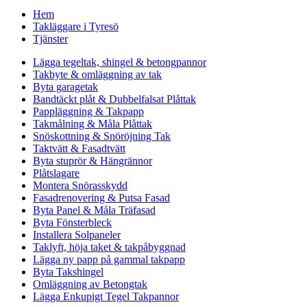
Hem
Takläggare i Tyresö
Tjänster
Lägga tegeltak, shingel & betongpannor
Takbyte & omläggning av tak
Byta garagetak
Bandtäckt plåt & Dubbelfalsat Plåttak
Pappläggning & Takpapp
Takmålning & Måla Plåttak
Snöskottning & Snöröjning Tak
Taktvätt & Fasadtvätt
Byta stuprör & Hängrännor
Plåtslagare
Montera Snörasskydd
Fasadrenovering & Putsa Fasad
Byta Panel & Måla Träfasad
Byta Fönsterbleck
Installera Solpaneler
Taklyft, höja taket & takpåbyggnad
Lägga ny papp på gammal takpapp
Byta Takshingel
Omläggning av Betongtak
Lägga Enkupigt Tegel Takpannor