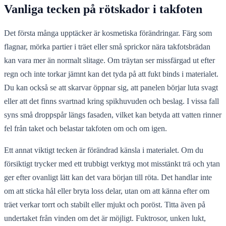
Vanliga tecken på rötskador i takfoten
Det första många upptäcker är kosmetiska förändringar. Färg som
flagnar, mörka partier i träet eller små sprickor nära takfotsbrädan
kan vara mer än normalt slitage. Om träytan ser missfärgad ut efter
regn och inte torkar jämnt kan det tyda på att fukt binds i materialet.
Du kan också se att skarvar öppnar sig, att panelen börjar luta svagt
eller att det finns svartnad kring spikhuvuden och beslag. I vissa fall
syns små droppspår längs fasaden, vilket kan betyda att vatten rinner
fel från taket och belastar takfoten om och om igen.
Ett annat viktigt tecken är förändrad känsla i materialet. Om du
försiktigt trycker med ett trubbigt verktyg mot misstänkt trä och ytan
ger efter ovanligt lätt kan det vara början till röta. Det handlar inte
om att sticka hål eller bryta loss delar, utan om att känna efter om
träet verkar torrt och stabilt eller mjukt och poröst. Titta även på
undertaket från vinden om det är möjligt. Fuktrosor, unken lukt,