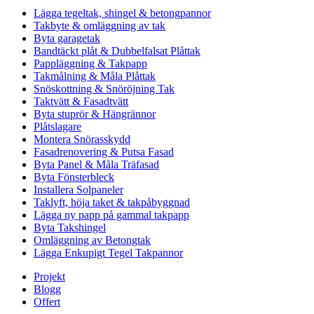
Lägga tegeltak, shingel & betongpannor
Takbyte & omläggning av tak
Byta garagetak
Bandtäckt plåt & Dubbelfalsat Plåttak
Pappläggning & Takpapp
Takmålning & Måla Plåttak
Snöskottning & Snöröjning Tak
Taktvätt & Fasadtvätt
Byta stuprör & Hängrännor
Plåtslagare
Montera Snörasskydd
Fasadrenovering & Putsa Fasad
Byta Panel & Måla Träfasad
Byta Fönsterbleck
Installera Solpaneler
Taklyft, höja taket & takpåbyggnad
Lägga ny papp på gammal takpapp
Byta Takshingel
Omläggning av Betongtak
Lägga Enkupigt Tegel Takpannor
Projekt
Blogg
Offert