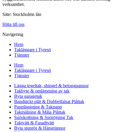
verksamhet.
Säte: Stockholms län
Hitta till oss
Navigering
Hem
Takläggare i Tyresö
Tjänster
Hem
Takläggare i Tyresö
Tjänster
Lägga tegeltak, shingel & betongpannor
Takbyte & omläggning av tak
Byta garagetak
Bandtäckt plåt & Dubbelfalsat Plåttak
Pappläggning & Takpapp
Takmålning & Måla Plåttak
Snöskottning & Snöröjning Tak
Taktvätt & Fasadtvätt
Byta stuprör & Hängrännor