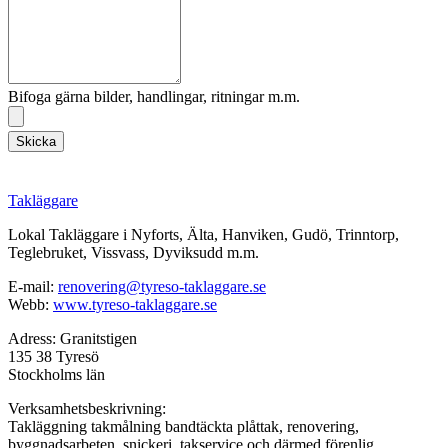
Bifoga gärna bilder, handlingar, ritningar m.m.
Skicka
Takläggare
Lokal Takläggare i Nyforts, Älta, Hanviken, Gudö, Trinntorp,
Teglebruket, Vissvass, Dyviksudd m.m.
E-mail:
renovering@tyreso-taklaggare.se
Webb:
www.tyreso-taklaggare.se
Adress: Granitstigen
135 38 Tyresö
Stockholms län
Verksamhetsbeskrivning:
Takläggning takmålning bandtäckta plåttak, renovering,
byggnadsarbeten, snickeri, takservice och därmed förenlig