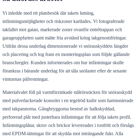
Vi inledde med ett platsbesök där takets lutning,
infästningsmöjligheter och riskzoner kartlades. Vi fotograferade
takfallet mot gatan, markerade zoner ovanför entrétrappan och
garageuppfarten samt mätte fria avstånd kring takgenomföringar.
Utifrån dessa underlag dimensionerade vi snörasskyddets längder
och placering och tog fram en monteringsplan som följde gällande
branschregler. Kunden informerades om hur infästningar skulle
förankras i bärande underlag för att tåla snölaster efter de senaste
vintrarnas påfrestningar.
Materialvalet föll på varmförzinkade stålrörsräcken för snörasskydd
med pulverlackerade konsoler i en tegelröd kulör som harmonierade
med takpannorna. Gångbryggorna bestod av halkskyddad,
perforerad plåt med justerbara infästningar för att följa takets profil.
Infästningsplåtar, skruv och brickor levererades i rostfritt och försågs
med EPDM-tätningar för att skydda mot inträngande fukt. Alla