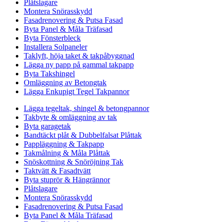
Plåtslagare
Montera Snörasskydd
Fasadrenovering & Putsa Fasad
Byta Panel & Måla Träfasad
Byta Fönsterbleck
Installera Solpaneler
Taklyft, höja taket & takpåbyggnad
Lägga ny papp på gammal takpapp
Byta Takshingel
Omläggning av Betongtak
Lägga Enkupigt Tegel Takpannor
Lägga tegeltak, shingel & betongpannor
Takbyte & omläggning av tak
Byta garagetak
Bandtäckt plåt & Dubbelfalsat Plåttak
Pappläggning & Takpapp
Takmålning & Måla Plåttak
Snöskottning & Snöröjning Tak
Taktvätt & Fasadtvätt
Byta stuprör & Hängrännor
Plåtslagare
Montera Snörasskydd
Fasadrenovering & Putsa Fasad
Byta Panel & Måla Träfasad