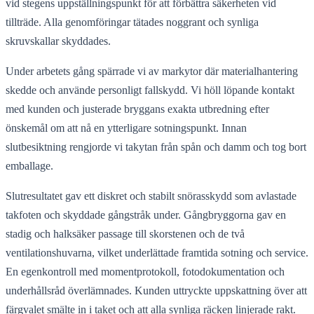
vid stegens uppställningspunkt för att förbättra säkerheten vid
tillträde. Alla genomföringar tätades noggrant och synliga
skruvskallar skyddades.
Under arbetets gång spärrade vi av markytor där materialhantering
skedde och använde personligt fallskydd. Vi höll löpande kontakt
med kunden och justerade bryggans exakta utbredning efter
önskemål om att nå en ytterligare sotningspunkt. Innan
slutbesiktning rengjorde vi takytan från spån och damm och tog bort
emballage.
Slutresultatet gav ett diskret och stabilt snörasskydd som avlastade
takfoten och skyddade gångstråk under. Gångbryggorna gav en
stadig och halksäker passage till skorstenen och de två
ventilationshuvarna, vilket underlättade framtida sotning och service.
En egenkontroll med momentprotokoll, fotodokumentation och
underhållsråd överlämnades. Kunden uttryckte uppskattning över att
färgvalet smälte in i taket och att alla synliga räcken linjerade rakt.