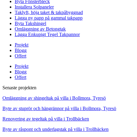
Byta Fönsterbleck
Installera Solpaneler
Taklyft, höja taket & takpåbyggnad
Lägga ny papp på gammal takpapp
Byta Takshingel
Omläggning av Betongtak
Lägga Enkupigt Tegel Takpannor
Projekt
Blogg
Offert
Projekt
Blogg
Offert
Senaste projekten
Omläggning av shingeltak på villa i Bollmora, Tyresö
Byte av stuprör och hängrännor på villa i Bollmora, Tyresö
Renovering av tegeltak på villa i Trollbäcken
Byte av råspont och underlagstak på villa i Trollbäcken