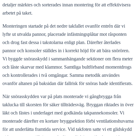
detaljer märktes och sorterades innan montering för att effektivisera
arbetet på taket.
Monteringen startade på det nedre takfallet ovanför entrén där vi
lyfte ut utvalda pannor, placerade infästningsplåtar mot råsponten
och drog fast dessa i takstolarna enligt plan. Därefter återlades
pannor och konsoler ställdes in i korrekt höjd för att bära snörören.
Vi byggde snörasskydd i sammanhängande sektioner om flera meter
och låste skarvar med klammor. Samtliga bultförband momentdrogs
och kontrollerades i två omgångar. Samma metodik användes
ovanför altanen på baksidan där fallrisk för snöras hade identifierats.
När snörasskydden var på plats monterade vi gångbrygga från
taklucka till skorsten för säker tillträdesväg. Bryggan riktades in över
läkt och fästes i underlaget med godkända takpannekonsoler. Vi
monterade därefter en kortare bryggsektion förbi ventilationshuvarna
för att underlätta framtida service. Vid takfoten satte vi ett glidskydd