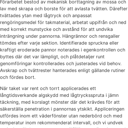
Förarbetet bestod av mekanisk borttagning av mossa och
lav med skrapa och borste för att avlasta tvätten. Därefter
tvättades ytan med lågtryck och anpassat
rengöringsmedel för takmaterial, arbetat uppifrån och ned
med korrekt munstycke och avstånd för att undvika
inträngning under pannorna. Hängrännor och rensgaller
tömdes efter varje sektion. Identifierade spruckna eller
kraftigt eroderade pannor noterades i egenkontrollen och
byttes där det var lämpligt, och plåtdetaljer runt
genomföringar kontrollerades och justerades vid behov.
Avskrap och tvättrester hanterades enligt gällande rutiner
och fördes bort.
När taket var rent och torrt applicerades ett
långtidsverkande algskydd med lågtrycksspruta i jämn
täckning, med korslagt mönster där det krävdes för att
säkerställa penetration i pannornas ytskikt. Appliceringen
utfördes inom ett väderfönster utan nederbörd och med
temperatur inom rekommenderat intervall, och vi undvek