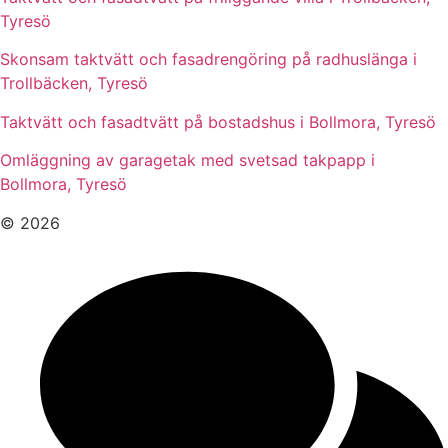
Tyresö
Skonsam taktvätt och fasadrengöring på radhuslänga i
Trollbäcken, Tyresö
Taktvätt och fasadtvätt på bostadshus i Bollmora, Tyresö
Omläggning av garagetak med svetsad takpapp i
Bollmora, Tyresö
© 2026