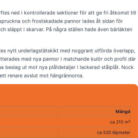
es ned i kontrollerade sektioner för att ge fri åtkomst till
pruckna och frostskadade pannor lades åt sidan för
h släppt i skarvar. På några ställen hade även bärläkten
es nytt underlagstätskikt med noggrant utförda överlapp,
pletterades med nya pannor i matchande kulör och profil där
na beslag ut mot nya plåtdetaljer i lackerad stålplåt. Nock
ett renare avslut mot hängrännorna.
Mängd
ca 210 m²
ca 520 löpmeter