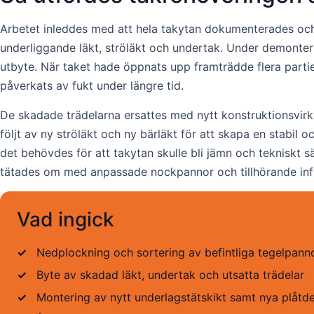
Arbetet inleddes med att hela takytan dokumenterades och bes
underliggande läkt, ströläkt och undertak. Under demonte
utbyte. När taket hade öppnats upp framträdde flera partie
påverkats av fukt under längre tid.
De skadade trädelarna ersattes med nytt konstruktionsvir
följt av ny ströläkt och ny bärläkt för att skapa en stabi
det behövdes för att takytan skulle bli jämn och tekniskt s
tätades om med anpassade nockpannor och tillhörande infäs
Vad ingick
✓
Nedplockning och sortering av befintliga tegelpann
✓
Byte av skadad läkt, undertak och utsatta trädelar
✓
Montering av nytt underlagstätskikt samt nya plåtde