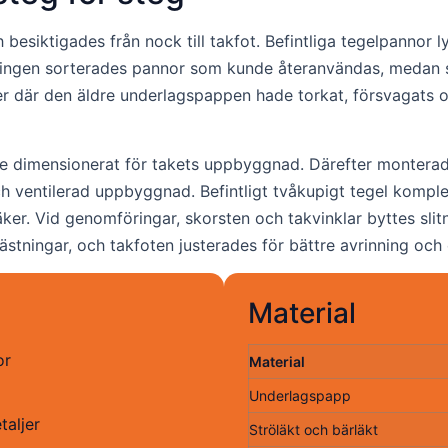
iktigades från nock till takfot. Befintliga tegelpannor lyft
ringen sorterades pannor som kunde återanvändas, medan s
r där den äldre underlagspappen hade torkat, försvagats oc
ke dimensionerat för takets uppbyggnad. Därefter monterad
l och ventilerad uppbyggnad. Befintligt tvåkupigt tegel kom
äker. Vid genomföringar, skorsten och takvinklar byttes slit
tningar, och takfoten justerades för bättre avrinning och 
Material
or
Material
Underlagspapp
taljer
Ströläkt och bärläkt