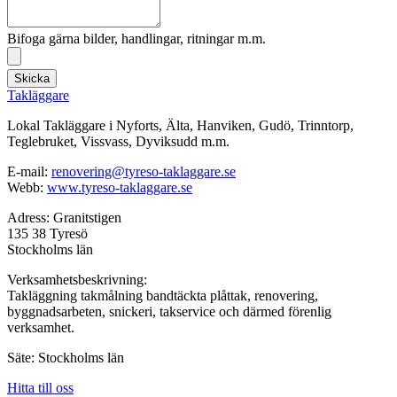
Bifoga gärna bilder, handlingar, ritningar m.m.
Skicka
Takläggare
Lokal Takläggare i Nyforts, Älta, Hanviken, Gudö, Trinntorp,
Teglebruket, Vissvass, Dyviksudd m.m.
E-mail:
renovering@tyreso-taklaggare.se
Webb:
www.tyreso-taklaggare.se
Adress: Granitstigen
135 38 Tyresö
Stockholms län
Verksamhetsbeskrivning:
Takläggning takmålning bandtäckta plåttak, renovering,
byggnadsarbeten, snickeri, takservice och därmed förenlig
verksamhet.
Säte: Stockholms län
Hitta till oss