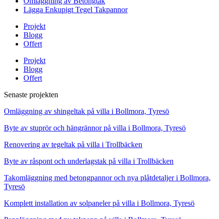
Omläggning av Betongtak
Lägga Enkupigt Tegel Takpannor
Projekt
Blogg
Offert
Projekt
Blogg
Offert
Senaste projekten
Omläggning av shingeltak på villa i Bollmora, Tyresö
Byte av stuprör och hängrännor på villa i Bollmora, Tyresö
Renovering av tegeltak på villa i Trollbäcken
Byte av råspont och underlagstak på villa i Trollbäcken
Takomläggning med betongpannor och nya plåtdetaljer i Bollmora,
Tyresö
Komplett installation av solpaneler på villa i Bollmora, Tyresö