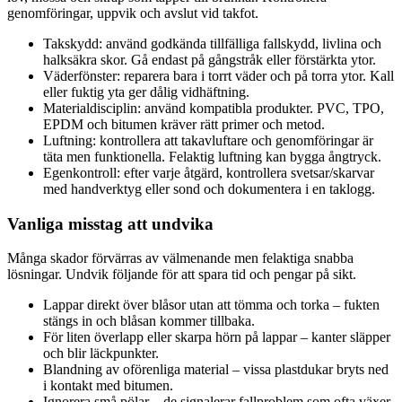
genomföringar, uppvik och avslut vid takfot.
Takskydd: använd godkända tillfälliga fallskydd, livlina och
halksäkra skor. Gå endast på gångstråk eller förstärkta ytor.
Väderfönster: reparera bara i torrt väder och på torra ytor. Kall
eller fuktig yta ger dålig vidhäftning.
Materialdisciplin: använd kompatibla produkter. PVC, TPO,
EPDM och bitumen kräver rätt primer och metod.
Luftning: kontrollera att takavluftare och genomföringar är
täta men funktionella. Felaktig luftning kan bygga ångtryck.
Egenkontroll: efter varje åtgärd, kontrollera svetsar/skarvar
med handverktyg eller sond och dokumentera i en taklogg.
Vanliga misstag att undvika
Många skador förvärras av välmenande men felaktiga snabba
lösningar. Undvik följande för att spara tid och pengar på sikt.
Lappar direkt över blåsor utan att tömma och torka – fukten
stängs in och blåsan kommer tillbaka.
För liten överlapp eller skarpa hörn på lappar – kanter släpper
och blir läckpunkter.
Blandning av oförenliga material – vissa plastdukar bryts ned
i kontakt med bitumen.
Ignorera små pölar – de signalerar fallproblem som ofta växer