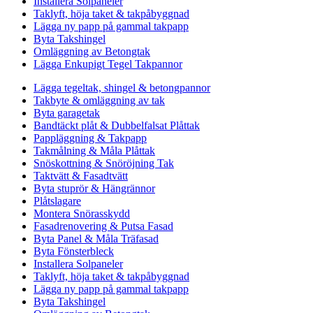
Installera Solpaneler
Taklyft, höja taket & takpåbyggnad
Lägga ny papp på gammal takpapp
Byta Takshingel
Omläggning av Betongtak
Lägga Enkupigt Tegel Takpannor
Lägga tegeltak, shingel & betongpannor
Takbyte & omläggning av tak
Byta garagetak
Bandtäckt plåt & Dubbelfalsat Plåttak
Pappläggning & Takpapp
Takmålning & Måla Plåttak
Snöskottning & Snöröjning Tak
Taktvätt & Fasadtvätt
Byta stuprör & Hängrännor
Plåtslagare
Montera Snörasskydd
Fasadrenovering & Putsa Fasad
Byta Panel & Måla Träfasad
Byta Fönsterbleck
Installera Solpaneler
Taklyft, höja taket & takpåbyggnad
Lägga ny papp på gammal takpapp
Byta Takshingel