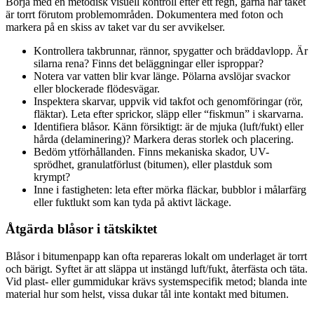
Börja med en metodisk visuell kontroll efter ett regn, gärna när taket
är torrt förutom problemområden. Dokumentera med foton och
markera på en skiss av taket var du ser avvikelser.
Kontrollera takbrunnar, rännor, spygatter och bräddavlopp. Är
silarna rena? Finns det beläggningar eller isproppar?
Notera var vatten blir kvar länge. Pölarna avslöjar svackor
eller blockerade flödesvägar.
Inspektera skarvar, uppvik vid takfot och genomföringar (rör,
fläktar). Leta efter sprickor, släpp eller “fiskmun” i skarvarna.
Identifiera blåsor. Känn försiktigt: är de mjuka (luft/fukt) eller
hårda (delaminering)? Markera deras storlek och placering.
Bedöm ytförhållanden. Finns mekaniska skador, UV-
sprödhet, granulatförlust (bitumen), eller plastduk som
krympt?
Inne i fastigheten: leta efter mörka fläckar, bubblor i målarfärg
eller fuktlukt som kan tyda på aktivt läckage.
Åtgärda blåsor i tätskiktet
Blåsor i bitumenpapp kan ofta repareras lokalt om underlaget är torrt
och bärigt. Syftet är att släppa ut instängd luft/fukt, återfästa och täta.
Vid plast- eller gummidukar krävs systemspecifik metod; blanda inte
material hur som helst, vissa dukar tål inte kontakt med bitumen.