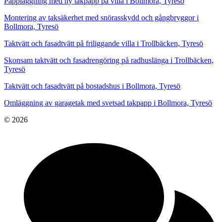
Pappläggning med ny takpapp på villa i Bollmora, Tyresö
Montering av taksäkerhet med snörasskydd och gångbryggor i
Bollmora, Tyresö
Taktvätt och fasadtvätt på friliggande villa i Trollbäcken, Tyresö
Skonsam taktvätt och fasadrengöring på radhuslänga i Trollbäcken,
Tyresö
Taktvätt och fasadtvätt på bostadshus i Bollmora, Tyresö
Omläggning av garagetak med svetsad takpapp i Bollmora, Tyresö
© 2026