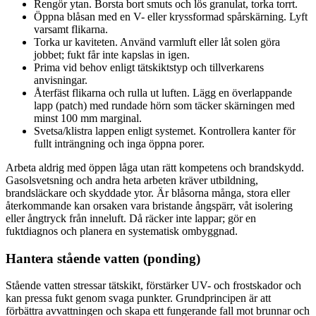
Rengör ytan. Borsta bort smuts och lös granulat, torka torrt.
Öppna blåsan med en V- eller kryssformad spårskärning. Lyft
varsamt flikarna.
Torka ur kaviteten. Använd varmluft eller låt solen göra
jobbet; fukt får inte kapslas in igen.
Prima vid behov enligt tätskiktstyp och tillverkarens
anvisningar.
Återfäst flikarna och rulla ut luften. Lägg en överlappande
lapp (patch) med rundade hörn som täcker skärningen med
minst 100 mm marginal.
Svetsa/klistra lappen enligt systemet. Kontrollera kanter för
fullt inträngning och inga öppna porer.
Arbeta aldrig med öppen låga utan rätt kompetens och brandskydd.
Gasolsvetsning och andra heta arbeten kräver utbildning,
brandsläckare och skyddade ytor. Är blåsorna många, stora eller
återkommande kan orsaken vara bristande ångspärr, våt isolering
eller ångtryck från inneluft. Då räcker inte lappar; gör en
fuktdiagnos och planera en systematisk ombyggnad.
Hantera stående vatten (ponding)
Stående vatten stressar tätskikt, förstärker UV- och frostskador och
kan pressa fukt genom svaga punkter. Grundprincipen är att
förbättra avvattningen och skapa ett fungerande fall mot brunnar och