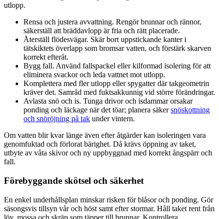
utlopp.
Rensa och justera avvattning. Rengör brunnar och rännor,
säkerställ att bräddavlopp är fria och rätt placerade.
Återställ flödesvägar. Skär bort uppstickande kanter i
tätskiktets överlapp som bromsar vatten, och förstärk skarven
korrekt efteråt.
Bygg fall. Använd fallspackel eller kilformad isolering för att
eliminera svackor och leda vattnet mot utlopp.
Komplettera med fler utlopp eller spygatter där takgeometrin
kräver det. Samråd med fuktsakkunnig vid större förändringar.
Avlasta snö och is. Tunga drivor och isdammar orsakar
ponding och läckage när det töar; planera säker
snöskottning
och snöröjning på tak
under vintern.
Om vatten blir kvar länge även efter åtgärder kan isoleringen vara
genomfuktad och förlorat bärighet. Då krävs öppning av taket,
utbyte av våta skivor och ny uppbyggnad med korrekt ångspärr och
fall.
Förebyggande skötsel och säkerhet
En enkel underhållsplan minskar risken för blåsor och ponding. Gör
säsongsvis tillsyn vår och höst samt efter stormar. Håll taket rent från
löv, mossa och skräp som täpper till brunnar. Kontrollera