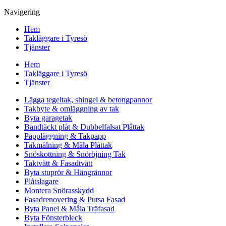
Navigering
Hem
Takläggare i Tyresö
Tjänster
Hem
Takläggare i Tyresö
Tjänster
Lägga tegeltak, shingel & betongpannor
Takbyte & omläggning av tak
Byta garagetak
Bandtäckt plåt & Dubbelfalsat Plåttak
Pappläggning & Takpapp
Takmålning & Måla Plåttak
Snöskottning & Snöröjning Tak
Taktvätt & Fasadtvätt
Byta stuprör & Hängrännor
Plåtslagare
Montera Snörasskydd
Fasadrenovering & Putsa Fasad
Byta Panel & Måla Träfasad
Byta Fönsterbleck