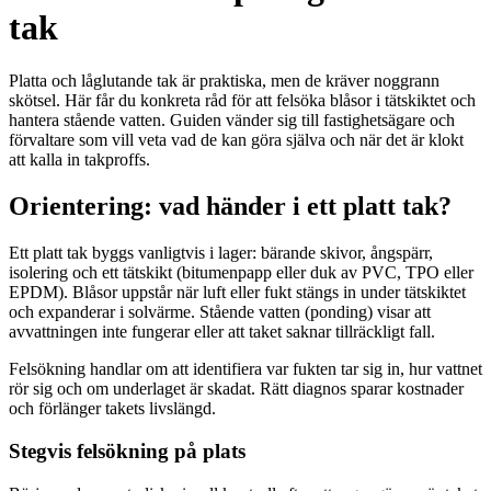
tak
Platta och låglutande tak är praktiska, men de kräver noggrann
skötsel. Här får du konkreta råd för att felsöka blåsor i tätskiktet och
hantera stående vatten. Guiden vänder sig till fastighetsägare och
förvaltare som vill veta vad de kan göra själva och när det är klokt
att kalla in takproffs.
Orientering: vad händer i ett platt tak?
Ett platt tak byggs vanligtvis i lager: bärande skivor, ångspärr,
isolering och ett tätskikt (bitumenpapp eller duk av PVC, TPO eller
EPDM). Blåsor uppstår när luft eller fukt stängs in under tätskiktet
och expanderar i solvärme. Stående vatten (ponding) visar att
avvattningen inte fungerar eller att taket saknar tillräckligt fall.
Felsökning handlar om att identifiera var fukten tar sig in, hur vattnet
rör sig och om underlaget är skadat. Rätt diagnos sparar kostnader
och förlänger takets livslängd.
Stegvis felsökning på plats