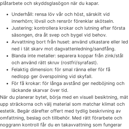
plåtarbete och skyddsglasögon när du kapar.
Underhåll: rensa löv vår och höst, särskilt vid
innerhörn; lövsil och rensrör förenklar skötseln.
Justering: kontrollera krokar och lutning efter första
säsongen, dra åt svep och bygel vid behov.
Avvattning bort från huset: använd utkastare eller led
ned i tät skarv mot dagvattenledning/sandfång.
Blanda inte metaller: separera koppar från zink/stål
och använd rätt skruv (rostfri/syrafast).
Felaktig dimension: för smal ränna eller för få
nedlopp ger överspolning vid skyfall.
För få krokar: för långa avstånd ger nedböjning och
läckande skarvar över tid.
När du planerar bytet, börja med en visuell besiktning, mät
upp sträckorna och välj material som matchar klimat och
estetik. Begär därefter offert med tydlig beskrivning av
omfattning, beslag och tillbehör. Med rätt förarbete och
noggrann kontroll får du en takavvattning som fungerar