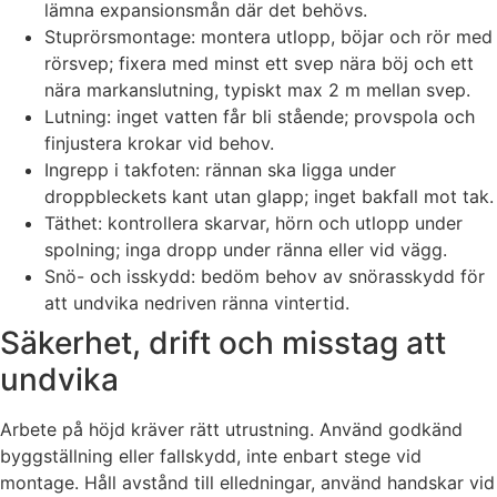
lämna expansionsmån där det behövs.
Stuprörsmontage: montera utlopp, böjar och rör med
rörsvep; fixera med minst ett svep nära böj och ett
nära markanslutning, typiskt max 2 m mellan svep.
Lutning: inget vatten får bli stående; provspola och
finjustera krokar vid behov.
Ingrepp i takfoten: rännan ska ligga under
droppbleckets kant utan glapp; inget bakfall mot tak.
Täthet: kontrollera skarvar, hörn och utlopp under
spolning; inga dropp under ränna eller vid vägg.
Snö- och isskydd: bedöm behov av snörasskydd för
att undvika nedriven ränna vintertid.
Säkerhet, drift och misstag att
undvika
Arbete på höjd kräver rätt utrustning. Använd godkänd
byggställning eller fallskydd, inte enbart stege vid
montage. Håll avstånd till elledningar, använd handskar vid