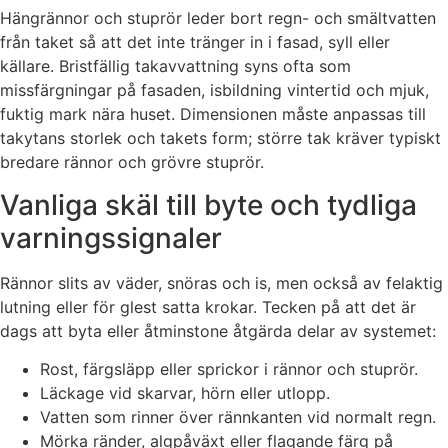
Hängrännor och stuprör leder bort regn- och smältvatten
från taket så att det inte tränger in i fasad, syll eller
källare. Bristfällig takavvattning syns ofta som
missfärgningar på fasaden, isbildning vintertid och mjuk,
fuktig mark nära huset. Dimensionen måste anpassas till
takytans storlek och takets form; större tak kräver typiskt
bredare rännor och grövre stuprör.
Vanliga skäl till byte och tydliga
varningssignaler
Rännor slits av väder, snöras och is, men också av felaktig
lutning eller för glest satta krokar. Tecken på att det är
dags att byta eller åtminstone åtgärda delar av systemet:
Rost, färgsläpp eller sprickor i rännor och stuprör.
Läckage vid skarvar, hörn eller utlopp.
Vatten som rinner över rännkanten vid normalt regn.
Mörka ränder, algpåväxt eller flagande färg på