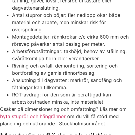
tätning, gavel, lövsil, rensrör, utkastare eller
dagvattenanslutning.
Antal stuprör och böjar: fler nedlopp ökar både
material och arbete, men minskar risk för
överspolning.
Montagedetaljer: rännkrokar c/c cirka 600 mm och
rörsvep påverkar antal beslag per meter.
Arbetsförutsättningar: takhöjd, behov av ställning,
svåråtkomliga hörn eller verandaerker.
Rivning och avfall: demontering, sortering och
bortforsling av gamla rännor/beslag.
Anslutning till dagvatten: markrör, sandfång och
tätningar kan tillkomma.
ROT-avdrag: för den som är berättigad kan
arbetskostnaden minska, inte materialet.
Osäker på dimensionering och omfattning? Läs mer om
byta stuprör och hängrännor
om du vill få stöd med
planering och utförande i Stockholmsområdet.